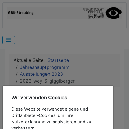
Aktuelle Seite:
Startseite
Jahreshauptprogramm
Ausstellungen 2023
2023-wey-6-gigglberger
11.11. - 17.12.2023
Wir verwenden Cookies
EÖ: 10.11.2023, 19 Uhr
Diese Website verwendet eigene und
Weytterturm VI
Drittanbieter-Cookies, um Ihre
Nutzererfahrung zu analysieren und zu
Peter Gigglberger
verbessern.