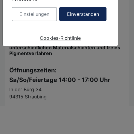
Ausstellung beendet
Artikel jetzt im Archiv 2023
Einstellungen
Einverstanden
"Psycho-geografische Erhebungen"
Cookies-Richtlinie
Acrylmalereien, Acrylkombinationen aus
unterschiedlichen Materialschichten und freies
Pigmentverfahren
Öffnungszeiten:
Sa/So/Feiertage 14:00 - 17:00 Uhr
In der Bürg 34
94315 Straubing